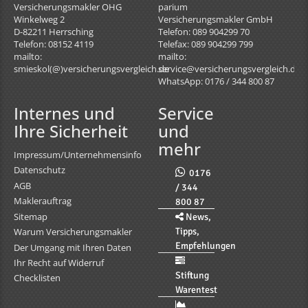
Versicherungsmakler OHG
parium
Winkelweg 2
Versicherungsmakler GmbH
D-82211
Herrsching
Telefon: 089 904299 70
Telefon: 08152 4119
Telefax: 089 904299 799
mailto:
mailto:
smieskol(@)versicherungsvergleich.de
service@versicherungsvergleich.de
WhatsApp: 0176 / 344 800 87
Internes und
Service
Ihre Sicherheit
und
mehr
Impressum/Unternehmensinfo
Datenschutz
0176
AGB
/ 344
Maklerauftrag
800 87
Sitemap
News,
Tipps,
Warum Versicherungsmakler
Empfehlungen
Der Umgang mit Ihren Daten
Ihr Recht auf Widerruf
Stiftung
Checklisten
Warentest