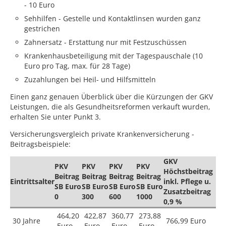
- 10 Euro
Sehhilfen - Gestelle und Kontaktlinsen wurden ganz
gestrichen
Zahnersatz - Erstattung nur mit Festzuschüssen
Krankenhausbeteiligung mit der Tagespauschale (10
Euro pro Tag, max. für 28 Tage)
Zuzahlungen bei Heil- und Hilfsmitteln
Einen ganz genauen Überblick über die Kürzungen der GKV
Leistungen, die als Gesundheitsreformen verkauft wurden,
erhalten Sie unter Punkt 3.
Versicherungsvergleich private Krankenversicherung -
Beitragsbeispiele:
GKV
PKV
PKV
PKV
PKV
Höchstbeitrag
Beitrag
Beitrag
Beitrag
Beitrag
Eintrittsalter
inkl. Pflege u.
SB Euro
SB Euro
SB Euro
SB Euro
Zusatzbeitrag
0
300
600
1000
0,9 %
464,20
422,87
360,77
273,88
30 Jahre
766,99 Euro
Euro
Euro
Euro
Euro