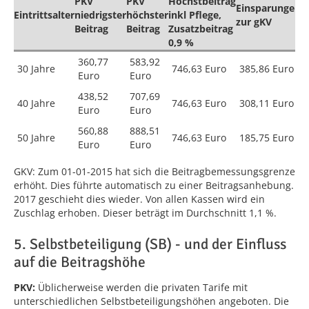
PKV
PKV
Höchstbeitrag
Einsparungen
Eintrittsalter
niedrigster
höchster
inkl Pflege,
zur gKV
Beitrag
Beitrag
Zusatzbeitrag
0,9 %
360,77
583,92
30 Jahre
746,63 Euro
385,86 Euro
Euro
Euro
438,52
707,69
40 Jahre
746,63 Euro
308,11 Euro
Euro
Euro
560,88
888,51
50 Jahre
746,63 Euro
185,75 Euro
Euro
Euro
GKV: Zum 01-01-2015 hat sich die Beitragbemessungsgrenze
erhöht. Dies führte automatisch zu einer Beitragsanhebung.
2017 geschieht dies wieder. Von allen Kassen wird ein
Zuschlag erhoben. Dieser beträgt im Durchschnitt 1,1 %.
5. Selbstbeteiligung (SB) - und der Einfluss
auf die Beitragshöhe
PKV:
Üblicherweise werden die privaten Tarife mit
unterschiedlichen Selbstbeteiligungshöhen angeboten. Die