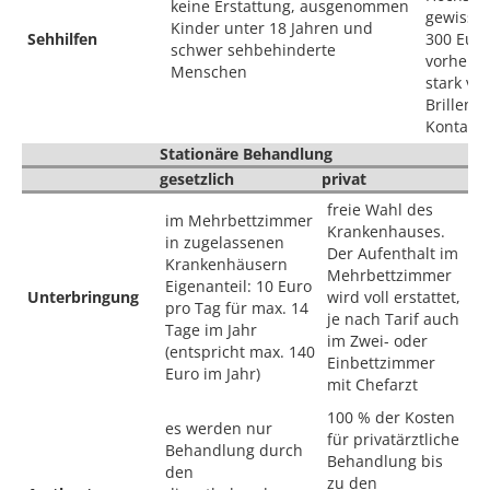
keine Erstattung, ausgenommen
gewissen 
Kinder unter 18 Jahren und
Sehhilfen
300 Euro 
schwer sehbehinderte
vorher, 
Menschen
stark ve
Brillenge
Kontaktl
Stationäre Behandlung
gesetzlich
privat
freie Wahl des
im Mehrbettzimmer
Krankenhauses.
in zugelassenen
Der Aufenthalt im
Krankenhäusern
Mehrbettzimmer
Eigenanteil: 10 Euro
Unterbringung
wird voll erstattet,
pro Tag für max. 14
je nach Tarif auch
Tage im Jahr
im Zwei- oder
(entspricht max. 140
Einbettzimmer
Euro im Jahr)
mit Chefarzt
100 % der Kosten
es werden nur
für privatärztliche
Behandlung durch
Behandlung bis
den
zu den