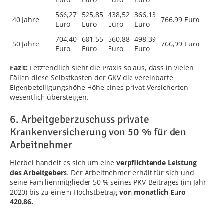
566,27
525,85
438,52
366,13
40 Jahre
766,99 Euro
Euro
Euro
Euro
Euro
704,40
681,55
560,88
498,39
50 Jahre
766,99 Euro
Euro
Euro
Euro
Euro
Fazit:
Letztendlich sieht die Praxis so aus, dass in vielen
Fällen diese Selbstkosten der GKV die vereinbarte
Eigenbeteiligungshöhe Höhe eines privat Versicherten
wesentlich übersteigen.
6. Arbeitgeberzuschuss private
Krankenversicherung von 50 % für den
Arbeitnehmer
Hierbei handelt es sich um eine
verpflichtende Leistung
des Arbeitgebers
. Der Arbeitnehmer erhält für sich und
seine Familienmitglieder 50 % seines PKV-Beitrages (im Jahr
2020) bis zu einem Höchstbetrag
von monatlich Euro
420,86.