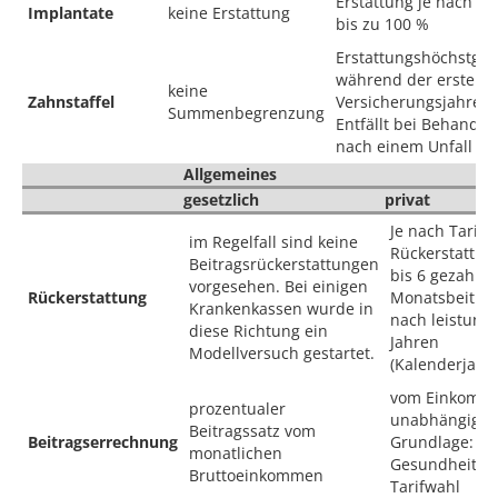
Erstattung je nach Tar
Implantate
keine Erstattung
bis zu 100 %
Erstattungshöchstgr
während der ersten
keine
Zahnstaffel
Versicherungsjahre.
Summenbegrenzung
Entfällt bei Behandl
nach einem Unfall
Allgemeines
gesetzlich
privat
Je nach Tarif g
im Regelfall sind keine
Rückerstattun
Beitragsrückerstattungen
bis 6 gezahlte
vorgesehen. Bei einigen
Rückerstattung
Monatsbeiträ
Krankenkassen wurde in
nach leistungs
diese Richtung ein
Jahren
Modellversuch gestartet.
(Kalenderjahr)
vom Einkomm
prozentualer
unabhängig;
Beitragssatz vom
Beitragserrechnung
Grundlage: Alt
monatlichen
Gesundheitsz
Bruttoeinkommen
Tarifwahl