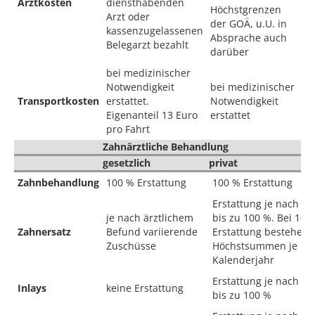
Arztkosten
diensthabenden
Höchstgrenzen
Arzt oder
der GOÄ, u.U. in
kassenzugelassenen
Absprache auch
Belegarzt bezahlt
darüber
bei medizinischer
Notwendigkeit
bei medizinischer
Transportkosten
erstattet.
Notwendigkeit
Eigenanteil 13 Euro
erstattet
pro Fahrt
Zahnärztliche Behandlung
gesetzlich
privat
Zahnbehandlung
100 % Erstattung
100 % Erstattung
Erstattung je nach Tar
je nach ärztlichem
bis zu 100 %. Bei 100
Zahnersatz
Befund variierende
Erstattung bestehen
Zuschüsse
Höchstsummen je
Kalenderjahr
Erstattung je nach Tar
Inlays
keine Erstattung
bis zu 100 %