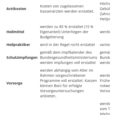
Höchstsä
Kosten von zugelassenen
Arztkosten
Gebühre
Kassenärzten werden erstattet.
Zahnärz
Heilprak
werden zu 85 % erstattet (15 %
Heilmittel
Eigenanteil) Unterliegen der
werden b
Budgetierung
Heilpraktiker
wird in der Regel nicht erstattet
variiert 
gemäß dem Impfkalender des
gemäß d
Schutzimpfungen
Bundesgesundheitsministeriums
Bundesg
werden Impfungen voll erstattet
werden I
werden abhängig vom Alter im
Rahmen vorgeschriebener
werden vo
Programme voll erstattet. Kassen
Früherk
Vorsorge
können Boni für erfolgte
notwend
Vorsorgeuntersuchungen
Vorsorg
anbieten.
werden v
vom Tari
Höchsts