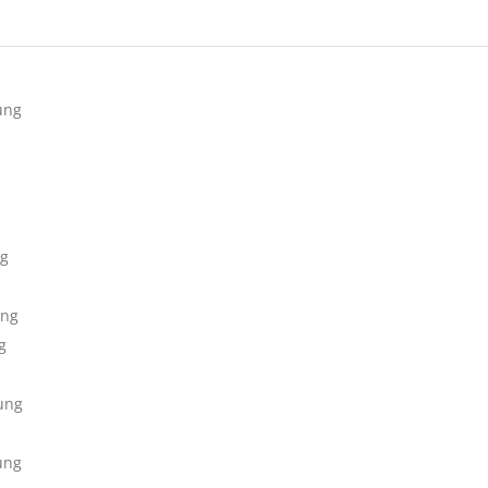
ung
ng
ung
g
ung
ung