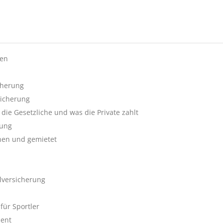
ten
cherung
sicherung
die Gesetzliche und was die Private zahlt
rung
ehen und gemietet
lversicherung
für Sportler
ment