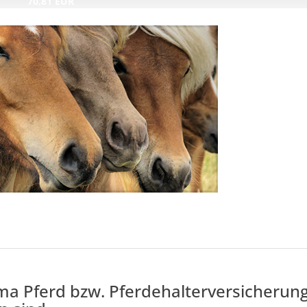
70,81 EUR
[
177 Euro
=
72%
]
 Pferd bzw. Pferdehalterversicherung g