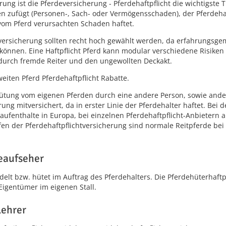
rung ist die Pferdeversicherung - Pferdehaftpflicht die wichtigste 
en zufügt (Personen-, Sach- oder Vermögensschaden), der Pferdeh
om Pferd verursachten Schaden haftet.
ersicherung sollten recht hoch gewählt werden, da erfahrungsge
können. Eine Haftpflicht Pferd kann modular verschiedene Risiken 
 durch fremde Reiter und den ungewollten Deckakt.
iten Pferd Pferdehaftpflicht Rabatte.
 Hütung vom eigenen Pferden durch eine andere Person, sowie andere
rung mitversichert, da in erster Linie der Pferdehalter haftet. Bei 
aufenthalte in Europa, bei einzelnen Pferdehaftpflicht-Anbietern a
fen der Pferdehaftpflichtversicherung sind normale Reitpferde bei 
deaufseher
elt bzw. hütet im Auftrag des Pferdehalters. Die Pferdehüterhaftp
Eigentümer im eigenen Stall.
lehrer