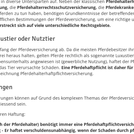
h in diverse Untersparten auf. Neben der klassischen
Pferdehalterh
ung,
die
Pferdehalterrechtsschutzversicherung,
die
Pferdekranke
 Pferden zu tun haben, benötigen Grundkenntnisse der betreffende
fflichen Bestimmungen der Pferdeversicherung, um eine richtige 
streckt sich auf viele unterschiedliche Rechtsgebiete.
ustier oder Nutztier
ang der Pferdeversicherung ab. Da die meisten Pferdebesitzer ihr
i heraus halten, gelten Pferde rechtlich als sogenannte Luxustiere
ebensunterhalts angewiesen ist (gewerbliche Nutzung), haftet der P
das Tier verursachte Schäden.
Eine Pferdehaftpflicht ist daher für
eichnung Pferdehalterhaftpflichtversicherung.
ungen
erungen können auf Grund des komplexen Themas der Pferdeversic
iessend sein.
ren Haftung:
ch der Pferdehalter) benötigt immer eine Pferdehaftpflichtversiche
g - Er haftet verschuldensunabhängig, wenn der Schaden durch pf