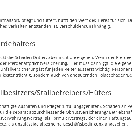
haltsort, pflegt und füttert, nutzt den Wert des Tieres für sich. D
ches Verhalten entstanden ist, verschuldensunabhängig.
erdehalters
eckt die Schäden Dritter, aber nicht die eigenen. Wenn der Pferdee
s der Pferdehaftpflichtversicherung. Hier muss dann ggf. die eigen
 Unfallversicherung ist für jeden Reiter äusserst wichtig. Person
nur kostenträchtig, sondern auch von andauernden Folgeschäden/Be
llbesitzers/Stallbetreibers/Hüters
schäftigte Aushilfen und Pfleger (Erfüllungsgehilfen). Schäden an P
 nur die separat abzuschliessende Obhutsversicherung/ Betriebshaf
nsverwahrungsvertrag (als Formularvertrag) , der einen Haftungsau
tete, als unzulässige allgemeine Geschäftsbedingung angesehen.