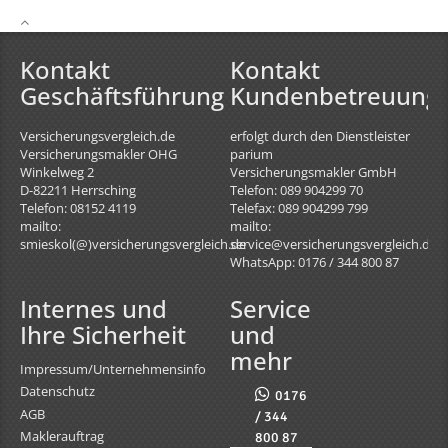
Kontakt
Kontakt
Geschäftsführung
Kundenbetreuung
Versicherungsvergleich.de
erfolgt durch den Dienstleister
Versicherungsmakler OHG
parium
Winkelweg 2
Versicherungsmakler GmbH
D-82211
Herrsching
Telefon: 089 904299 70
Telefon: 08152 4119
Telefax: 089 904299 799
mailto:
mailto:
smieskol(@)versicherungsvergleich.de
service@versicherungsvergleich.de
WhatsApp: 0176 / 344 800 87
Internes und
Service
Ihre Sicherheit
und
mehr
Impressum/Unternehmensinfo
Datenschutz
0176
AGB
/ 344
Maklerauftrag
800 87